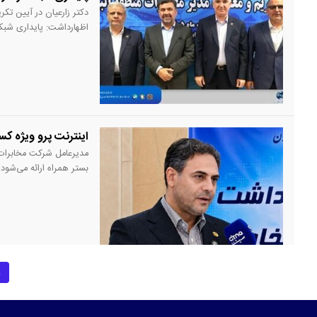
​دکتر زارعیان در آیین تکر
اظهارداشت: پایداری شب
این منطقه، از مناطق پیش
توسعه فیبر نوری کشور 
اینترنت پرو ویژه کس
مدیرعامل شرکت مخابرات ای
بستر همراه ارائه می‌شود،
اصلی، ارائه این خدمت بر
۱