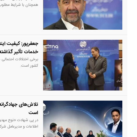
که بخش عمده آن بر بستر ADSL و VDSL و حدود یک میلیون اشتراک نیز بر بستر فیبر ن
جعفرپور: کیفیت این
خدمات تأثیر گذاشت
برخی اختلالات احتمالی 
کشور است.
تلاش‌های جهادگرانه
است
در پی شهادت «نوح مهدوی»
اطلاعات و مدیرعامل شرکت
یاد و خاطره وی را گرامی 