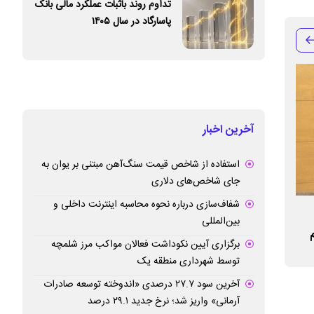
تداوم روند باثبات عملکرد مالی بانک
پاسارگاد در سال ۱۴۰۵
آخرین اخبار
استفاده از شاخص قیمت سنگ‌آهن مبتنی بر یوان به
جای شاخص‌های دلاری
شفاف‌سازی درباره نحوه محاسبه اینترنت داخلی و
امید امامی مدیرعامل ایمپاسکو شد
اکتشاف ذخایر پنها
بین‌المللی
برگزاری آیین نکوداشت فعالان مواکب مرز شلمچه
مس
توسط شهرداری منطقه یک
آخرین سود ۲۷.۷ درصدی «اندوخته توسعه صادرات
آرمانی» واریز شد؛ نرخ جدید ۲۹.۱ درصد