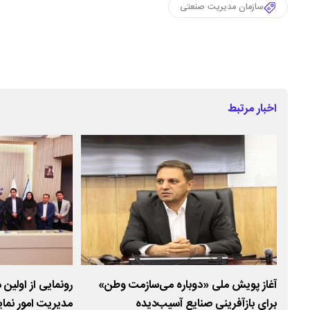
سازمان مدیریت صنعتی
اخبار مرتبط
ول
آغاز پویش ملی «دوباره می‌سازمت وطن»
رونمایی از اولین 
برای بازآفرینی صنایع آسیب‌دیده
مدیریت امور نما