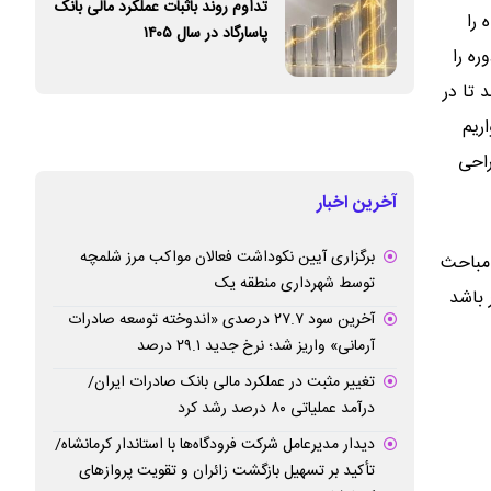
تداوم روند باثبات عملکرد مالی بانک
 را
پاسارگاد در سال ۱۴۰۵
ره را
 تا در
اند، امیدواریم
 طراحی
آخرین اخبار
برگزاری آیین نکوداشت فعالان مواکب مرز شلمچه
 مباحث
توسط شهرداری منطقه یک
 باشد
آخرین سود ۲۷.۷ درصدی «اندوخته توسعه صادرات
آرمانی» واریز شد؛ نرخ جدید ۲۹.۱ درصد
تغییر مثبت در عملکرد مالی بانک صادرات ایران/
درآمد عملیاتی ۸۰ درصد رشد کرد
دیدار مدیرعامل شرکت فرودگاه‌ها با استاندار کرمانشاه/
تأکید بر تسهیل بازگشت زائران و تقویت پروازهای