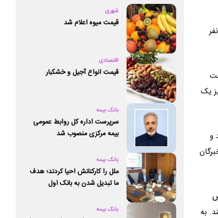
شهری
قیمت میوه اعلام شد
د انتخاب بسیار سخت‌گیرانه‌ای انجام شد. حدود ۲۳۰ نفر در این دوره شرکت کردند که از میان آن‌ها ۱۹۹ نفر
اقتصادی
قیمت انواع آجیل و خشکبار
عت
یز یک
بانک بیمه
سرپرست اداره کل روابط عمومی
بیمه مرکزی منصوب شد
 و
برگان
بانک بیمه
ملل را کارکنانش احیا کردند؛ هدف
ما تبدیل شدن به بانک اول
خصوصی کشور است
ص
بانک بیمه
د. به