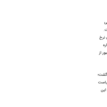
ی
ت.
ی نرخ
ره
د باشد؛ در صورت عبور از
 گشت؛
سیاست
این