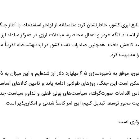
ع ارزی کشور، خاطرنشان کرد: متاسفانه از اواخر اسفندماه، با آغاز جن
نسداد تنگه هرمز و اعمال محاصره، مبادلات ارزی در «مرکز مبادله ارز 
در مقایسه با مدت مشابه سال گذشته حدود ۳۵ الی ۴۰ درصد کاهش یافت. همچنین صادرات نفت کشور در اردیبهشت‌ماه تقریبا
ا مدیریت کرد.
رئیس‌کل بانک مرکزی در ادامه تصریح کرد: از ابتدای ایام جنگ تاکنون، موفق به ذخیره‌سازی ۴.۵ میلیارد دلار ارز شده‌ایم و این می
مکن است این جنگ، روزهای طولانی ادامه یابد و تامین کالاهای اساس
، بر اساس اقدامات صورت‌گرفته، سیاست‌های پولی فعلی و تداوم سیاست جد
ریت محور توسعه تبدیل کنیم؛ این امر کاملاً شدنی و امکان‌پذیر است.
مرکزی است