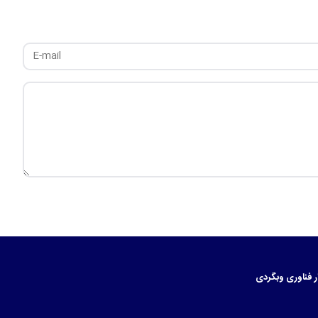
ر
فناوری
وبگردی