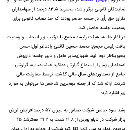
به گزارش
جهش اقتصاد
،
در این نشست که با حضور سهامداران و
نمایندگان قانونی برگزار شد، مجموعاً ۸۳.۵ درصد از سهامداران
دارای حق رأی در جلسه حاضر بودند که حد نصاب قانونی برای
رسمیت جلسه حاصل شد.
در آغاز جلسه، هیئت رئیسه مجمع با ترکیب زیر انتخاب و رسمیت
یافت:رئیس مجمع: محمد حسین قائمی رادناظر اول: حسن
یحیویناظر دوم: نیما شهبازیمدیر عامل و دبیر جلسه: داریوش
اسماعیلی پس از استماع گزارش عملکرد هیئت‌مدیره، گزارشی
جامع از دستاوردهای سال مالی گذشته توسط معاونت مالی
شرکت ارائه شد که از جمله مهم‌ترین شاخص‌ها می‌توان به موارد
زیر اشاره کرد:
رشد سود خالص شرکت صبانور به میران ۵۷ درصدافزایش ارزش
بازار شرکت در تابلو بورس از ۱۹.۸ همت به ۲۹.۲ همترشد ۴۵
درصدی نماد بورسی کنورارتقا رتبه شرکت از چهارم به اول، میان