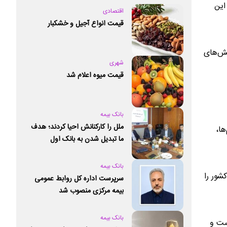
این
اقتصادی
قیمت انواع آجیل و خشکبار
خش‌های
شهری
قیمت میوه اعلام شد
بانک بیمه
ملل را کارکنانش احیا کردند؛ هدف
م‌ها،
ما تبدیل شدن به بانک اول
خصوصی کشور است
بانک بیمه
شور را
سرپرست اداره کل روابط عمومی
بیمه مرکزی منصوب شد
بانک بیمه
ست و