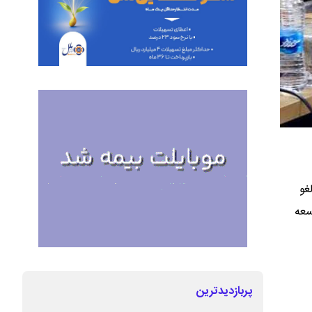
غو
سعه
پربازدیدترین