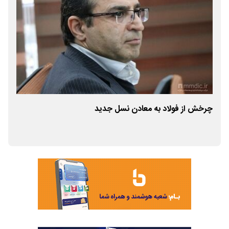
مس
چرخش از فولاد به معادن نسل جدید
کرد