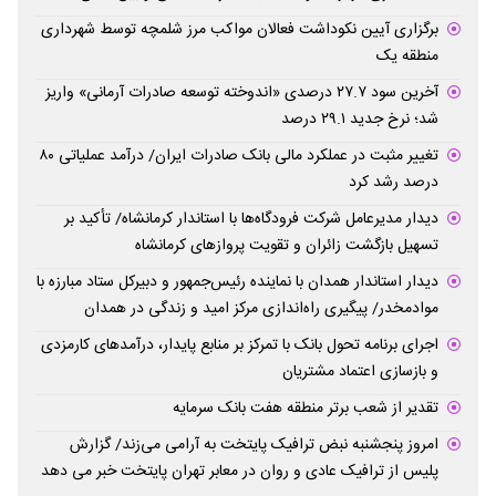
برگزاری آیین نکوداشت فعالان مواکب مرز شلمچه توسط شهرداری
منطقه یک
آخرین سود ۲۷.۷ درصدی «اندوخته توسعه صادرات آرمانی» واریز
شد؛ نرخ جدید ۲۹.۱ درصد
تغییر مثبت در عملکرد مالی بانک صادرات ایران/ درآمد عملیاتی ۸۰
درصد رشد کرد
دیدار مدیرعامل شرکت فرودگاه‌ها با استاندار کرمانشاه/ تأکید بر
تسهیل بازگشت زائران و تقویت پروازهای کرمانشاه
دیدار استاندار همدان با نماینده رئیس‌جمهور و دبیرکل ستاد مبارزه با
موادمخدر/ پیگیری راه‌اندازی مرکز امید و زندگی در همدان
اجرای برنامه تحول بانک با تمرکز بر منابع پایدار، درآمدهای کارمزدی
و بازسازی اعتماد مشتریان
تقدیر از شعب برتر منطقه هفت بانک سرمایه
امروز پنجشنبه نبض ترافیک پایتخت به آرامی می‌زند/ گزارش
پلیس از ترافیک عادی و روان در معابر تهران پایتخت خبر می دهد