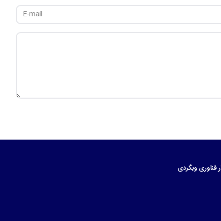
ر
فناوری
وبگردی