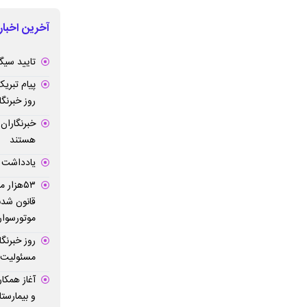
آخرین اخبار
تایید سیگن
پیام تبری
روز خبرنگا
خبرنگاران
هستند
یادداشت ش
۵۳هزار 
موتورسواران
روز خبرنگ
مسئولیت‌م
آغاز همکا
و بیمارست