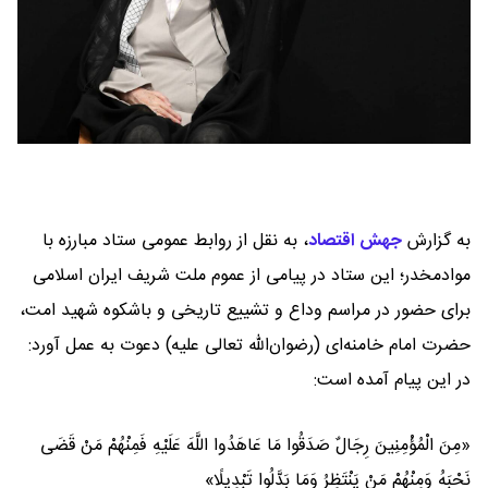
به گزارش
جهش اقتصاد
،
به نقل از روابط عمومی ستاد مبارزه با
موادمخدر؛ این ستاد در پیامی از عموم ملت شریف ایران اسلامی
برای حضور در مراسم وداع و تشییع تاریخی و باشکوه شهید امت،
حضرت امام خامنه‌ای (رضوان‌الله تعالی علیه) دعوت به عمل آورد:
در این پیام آمده است:
«مِنَ الْمُؤْمِنِینَ رِجَالٌ صَدَقُوا مَا عَاهَدُوا اللَّهَ عَلَیْهِ فَمِنْهُمْ مَنْ قَضَى
نَحْبَهُ وَمِنْهُمْ مَنْ یَنْتَظِرُ وَمَا بَدَّلُوا تَبْدِیلًا»