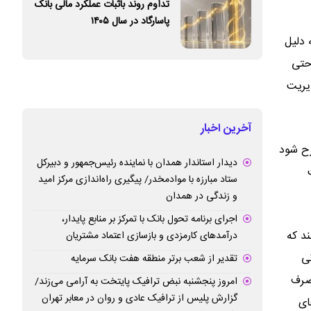
تداوم روند باثبات عملکرد مالی بانک
پاسارگاد در سال ۱۴۰۵
 دلیل
 حتی
یریت
آخرین اخبار
رح شود
دیدار استاندار همدان با نماینده رئیس‌جمهور و دبیرکل
ستاد مبارزه با موادمخدر/ پیگیری راه‌اندازی مرکز امید
و زندگی در همدان
اجرای برنامه تحول بانک با تمرکز بر منابع پایدار،
د که
درآمدهای کارمزدی و بازسازی اعتماد مشتریان
انی
تقدیر از شعب برتر منطقه هفت بانک سرمایه
مصرف
امروز پنجشنبه نبض ترافیک پایتخت به آرامی می‌زند/
گزارش پلیس از ترافیک عادی و روان در معابر تهران
اه‌های