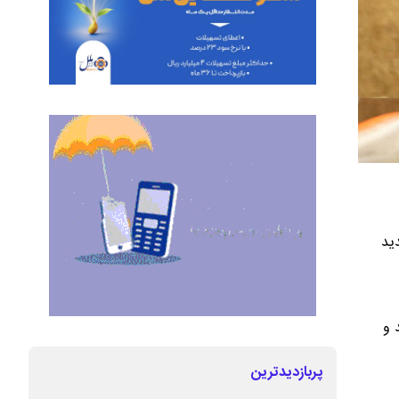
ید
 و
پربازدیدترین