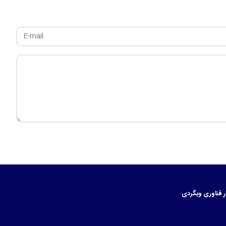
ر
فناوری
وبگردی