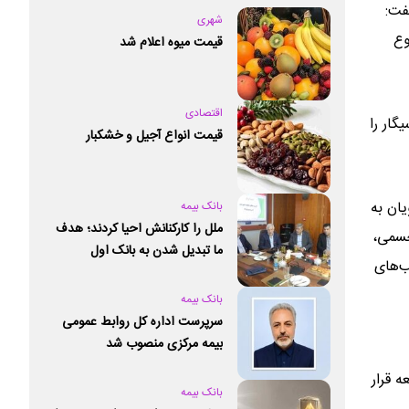
فت:
شهری
وع
قیمت میوه اعلام شد
اقتصادی
گار را
قیمت انواع آجیل و خشکبار
ان به
بانک بیمه
ملل را کارکنانش احیا کردند؛ هدف
جسمی،
ما تبدیل شدن به بانک اول
ب‌های
خصوصی کشور است
بانک بیمه
سرپرست اداره کل روابط عمومی
بیمه مرکزی منصوب شد
ه قرار
بانک بیمه