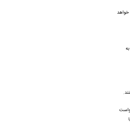
 خواهد
به
ند.
خواست