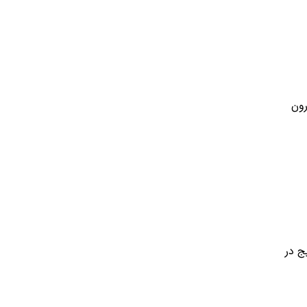
تی درون
ج در