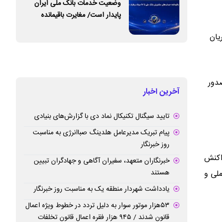
وضعیت خدمات بانک ملی ایران
پایدار است/ مغایرت‌ باقیمانده
حساب‌های مشتریان تا ۱۷ مرداد
یان
برطرف می‌شود
رد، امکان صدور
آخرین اخبار
تایید سیگنال تکنیکال نماد دی با گزارش‌های بنیادی
پیام تبریک مدیرعامل هلدینگ صباانرژی به مناسبت
روز خبرنگار
ار قرار دارد؛ به‌گونه‌ای که کارت به کارت شتابی تا سقف ۱۵۰ میلیون تومان در قالب ۱۰ تراکنش
خبرنگاران متعهد، سفیران آگاهی و جهادگران تبیین
هستند
 ۱۰۰ میلیون‌تومانی بر روی ATMهای بانک ملی و
یادداشت شهردار منطقه یک به مناسبت روز خبرنگار
۵۳هزار موتور سوار به دلیل تردد در خطوط ویژه اعمال
قانون شدند / ۹۴۵ هزار فقره اعمال قانون تخلفات