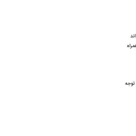
ند
مراه
توجه