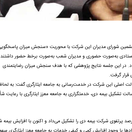
وششمین شورای مدیران این شرکت با محوریت «سنجش میزان پاسخگویی
ان ستادی به‌صورت حضوری و مدیران شعب به‌صورت برخط حضور داشتند 
ن بود. در این جلسه نتایج پژوهشی که با هدف سنجش میزان رضایتمندی
 قرار گرفت.
سالت اصلی این شرکت در خدمت‌رسانی به جامعه ایثارگری گفت: به لحاظ
لت تشکیل بیمه دی، خدمتگزاری به جامعه معزز ایثارگری با رعایت شأ
فزود: در مقاطعی پرتفوی درمان تکمیلی ایثارگران بیش از ۹۰ درصد پرتفوی شرکت بیمه دی را تشکیل می‌داد و اکنون با افزایش ب
هادها با وجود افزایش کمی و کیفی خدمات به جامعه معزز ایثارگری سهم