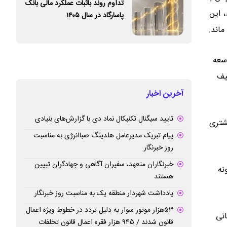
تداوم روند باثبات عملکرد مالی بانک
، این
پاسارگاد در سال ۱۴۰۵
ماند.
وسعه
یف
آخرین اخبار
تایید سیگنال تکنیکال نماد دی با گزارش‌های بنیادی
فت: این رویکرد برای تمامی حدود ۹ میلیون مشتری
پیام تبریک مدیرعامل هلدینگ صباانرژی به مناسبت
روز خبرنگار
خبرنگاران متعهد، سفیران آگاهی و جهادگران تبیین
نه
هستند
یادداشت شهردار منطقه یک به مناسبت روز خبرنگار
۵۳هزار موتور سوار به دلیل تردد در خطوط ویژه اعمال
انی
قانون شدند / ۹۴۵ هزار فقره اعمال قانون تخلفات