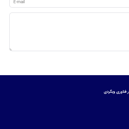
ر
فناوری
وبگردی