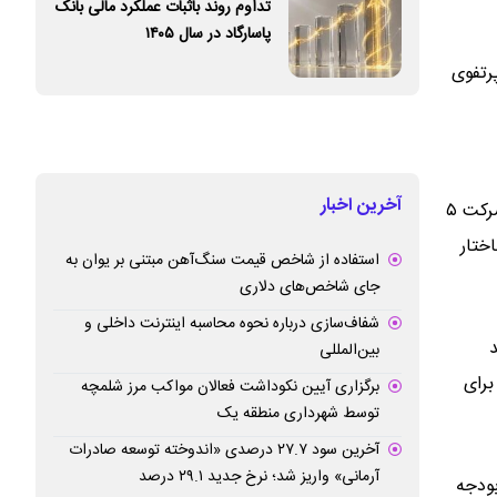
تداوم روند باثبات عملکرد مالی بانک
پاسارگاد در سال ۱۴۰۵
میلیارد ریال و تحقق پرتفوی
آخرین اخبار
مدیرعامل بیمه نوین با اشاره به شرایط شرکت در زمان استقرار تیم مدیریتی جدید اظهار کرد: در آغاز فعالیت هیئت‌مدیره جدید، سرمایه شرکت ۵
ختار
استفاده از شاخص قیمت سنگ‌آهن مبتنی بر یوان به
جای شاخص‌های دلاری
شفاف‌سازی درباره نحوه محاسبه اینترنت داخلی و
ید
بین‌المللی
ا برای
برگزاری آیین نکوداشت فعالان مواکب مرز شلمچه
توسط شهرداری منطقه یک
آخرین سود ۲۷.۷ درصدی «اندوخته توسعه صادرات
آرمانی» واریز شد؛ نرخ جدید ۲۹.۱ درصد
بودجه