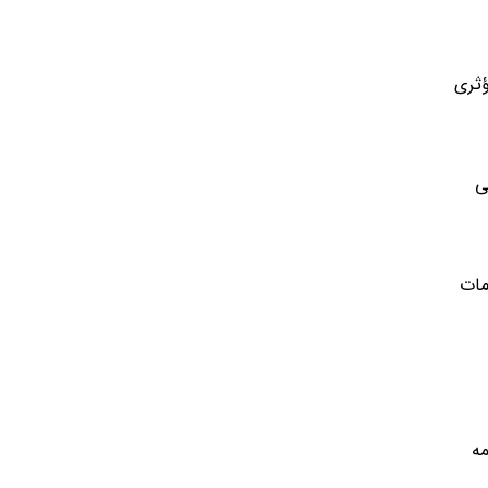
ؤثری
ی
مات
مه