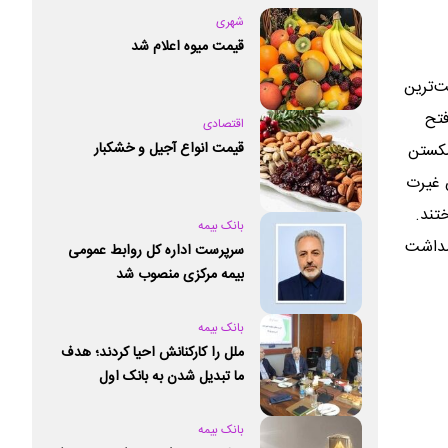
شهری
قیمت میوه اعلام شد
‌ترین
فتح
اقتصادی
قیمت انواع آجیل و خشکبار
شکستن
س غیرت
ند.‌
بانک بیمه
اسداشت
سرپرست اداره کل روابط عمومی
بیمه مرکزی منصوب شد
بانک بیمه
ملل را کارکنانش احیا کردند؛ هدف
ما تبدیل شدن به بانک اول
خصوصی کشور است
بانک بیمه