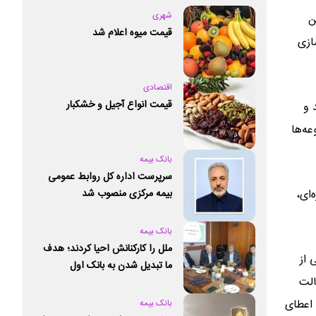
شهری
ن
قیمت میوه اعلام شد
ازی
اقتصادی
قیمت انواع آجیل و خشکبار
 و
عه‌ها
بانک بیمه
سرپرست اداره کل روابط عمومی
‌ای،
بیمه مرکزی منصوب شد
بانک بیمه
ملل را کارکنانش احیا کردند؛ هدف
 از
ما تبدیل شدن به بانک اول
الت
خصوصی کشور است
 اعطای
بانک بیمه