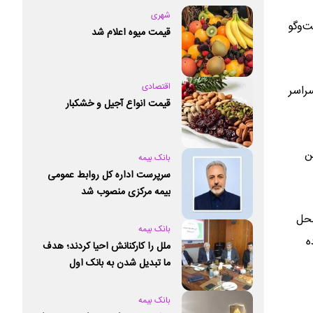
شهری
‌و‌گو
قیمت میوه اعلام شد
اقتصادی
راسر
قیمت انواع آجیل و خشکبار
ن
بانک بیمه
سرپرست اداره کل روابط عمومی
بیمه مرکزی منصوب شد
محل
بانک بیمه
ه
ملل را کارکنانش احیا کردند؛ هدف
ما تبدیل شدن به بانک اول
خصوصی کشور است
بانک بیمه