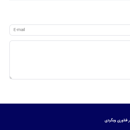
ر
فناوری
وبگردی