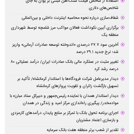
استفاده از شاخص قیمت سنگ‌آهن مبتنی بر یوان به جای
شاخص‌های دلاری
شفاف‌سازی درباره نحوه محاسبه اینترنت داخلی و بین‌المللی
برگزاری آیین نکوداشت فعالان مواکب مرز شلمچه توسط شهرداری
منطقه یک
آخرین سود ۲۷.۷ درصدی «اندوخته توسعه صادرات آرمانی» واریز
شد؛ نرخ جدید ۲۹.۱ درصد
تغییر مثبت در عملکرد مالی بانک صادرات ایران/ درآمد عملیاتی ۸۰
درصد رشد کرد
دیدار مدیرعامل شرکت فرودگاه‌ها با استاندار کرمانشاه/ تأکید بر
تسهیل بازگشت زائران و تقویت پروازهای کرمانشاه
دیدار استاندار همدان با نماینده رئیس‌جمهور و دبیرکل ستاد مبارزه با
موادمخدر/ پیگیری راه‌اندازی مرکز امید و زندگی در همدان
اجرای برنامه تحول بانک با تمرکز بر منابع پایدار، درآمدهای کارمزدی
و بازسازی اعتماد مشتریان
تقدیر از شعب برتر منطقه هفت بانک سرمایه