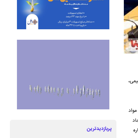
یمی،
و با
مواد
اد
پربازدیدترین
ره