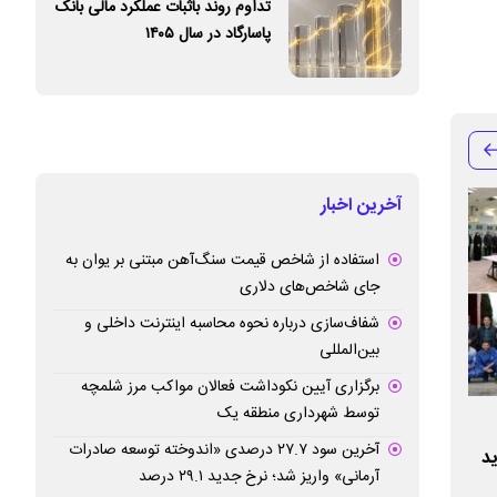
تداوم روند باثبات عملکرد مالی بانک
پاسارگاد در سال ۱۴۰۵
آخرین اخبار
استفاده از شاخص قیمت سنگ‌آهن مبتنی بر یوان به
جای شاخص‌های دلاری
شفاف‌سازی درباره نحوه محاسبه اینترنت داخلی و
بین‌المللی
برگزاری آیین نکوداشت فعالان مواکب مرز شلمچه
توسط شهرداری منطقه یک
پیام مدیرعامل و نایب رییس هیات مدیره
انتصاب مدیر جدی
آخرین سود ۲۷.۷ درصدی «اندوخته توسعه صادرات
ید
شرکت پتروشیمی شیراز به مناسبت فرارسیدن
شیراز
آرمانی» واریز شد؛ نرخ جدید ۲۹.۱ درصد
نوروز ۱۴۰۵ و فرا رسیدن عید سعید فطر