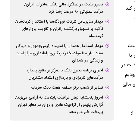
تغییر مثبت در عملکرد مالی بانک صادرات ایران/
کند.
درآمد عملیاتی ۸۰ درصد رشد کرد
دیدار مدیرعامل شرکت فرودگاه‌ها با استاندار کرمانشاه/
تأکید بر تسهیل بازگشت زائران و تقویت پروازهای
کرمانشاه
بیت
دیدار استاندار همدان با نماینده رئیس‌جمهور و دبیرکل
ستاد مبارزه با موادمخدر/ پیگیری راه‌اندازی مرکز امید
با
و زندگی در همدان
قیت در
اجرای برنامه تحول بانک با تمرکز بر منابع پایدار،
ر جریان جنگ ۱۲ روزه را شاهد بودیم
درآمدهای کارمزدی و بازسازی اعتماد مشتریان
شگری مالی
تقدیر از شعب برتر منطقه هفت بانک سرمایه
امروز پنجشنبه نبض ترافیک پایتخت به آرامی می‌زند/
گزارش پلیس از ترافیک عادی و روان در معابر تهران
و
پایتخت خبر می دهد