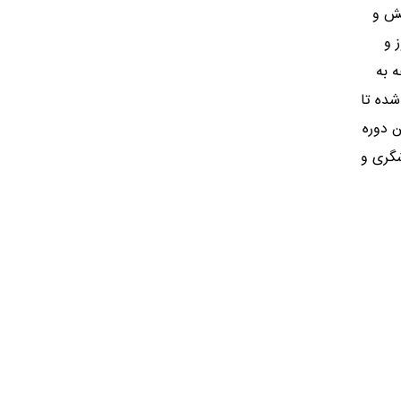
نش و
 و
ه به
شده تا
ن دوره
فیت گزارشگری و