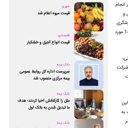
 انجام
شهری
قیمت میوه اعلام شد
ن بورس و
رشگری
مالی و شفافیت تمامی ناشرینی که بیش از یک سال از عرضه سهام آن ها در بورس و یا فرابورس گذشته، از مهر ماه 1403 تا شهریور 1404 مورد
اقتصادی
قیمت انواع آجیل و خشکبار
ی،
بانک بیمه
 شرکت
سرپرست اداره کل روابط عمومی
ت
بیمه مرکزی منصوب شد
بانک بیمه
ملل را کارکنانش احیا کردند؛ هدف
ین
ما تبدیل شدن به بانک اول
 به
خصوصی کشور است
ر
بانک بیمه