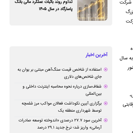
تداوم روند باثبات عملکرد مالی بانک
 شرکت
پاسارگاد در سال ۱۴۰۵
تنها شرکت برگزیده از بین 50 شرکت بزرگ
رکت
ز 105 هزار داده
آخرین اخبار
 به سال
ور
استفاده از شاخص قیمت سنگ‌آهن مبتنی بر یوان به
جای شاخص‌های دلاری
شفاف‌سازی درباره نحوه محاسبه اینترنت داخلی و
بین‌المللی
،
برگزاری آیین نکوداشت فعالان مواکب مرز شلمچه
قابتی
توسط شهرداری منطقه یک
آخرین سود ۲۷.۷ درصدی «اندوخته توسعه صادرات
آرمانی» واریز شد؛ نرخ جدید ۲۹.۱ درصد