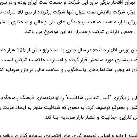
ان افتخار بزرگی برای این شرکت و صنعت نفت ایران بوده و در بین
های بزرگ بورس ایران بی سابقه می باشد. با نگاهی به 10 شرکت برتر، شرکت پالایش نفت تهران 
رزش بازار، ماهیت صنعت، پیچیدگی های فنی و مالی و ساختاری با ش
اش جمعی کارکنان شرکت و مدیران به این موضوع می باشد.
در همین راستا حمید یاری معاون نظارت بر بورس‌ها و ناشران سازمان بورس اظهار داشت: در سال جاری با استخراج بیش ا
 شفافیت با دقت بیشتری مورد سنجش قرار گرفته و امتیازات حاکمیت شرکتی نسبت
نگر ارتقای تدریجی استانداردهای پاسخگویی و سلامت مالی در بازار سرمایه کش
 از برگزاری "آیین تندیس شفافیت" را نهادینه‌سازی فرهنگ پاسخگویی
دقیق و به‌موقع توصیف کرد، به نحوی که شفافیت منجر به ایجاد مزیت ر
رایی، جذابیت و اعتبار بازار سرمایه ایفا کند.
 را پایه و اساس تصمیم گیری های اقتصادی سرمایه گذاران بالقوه و