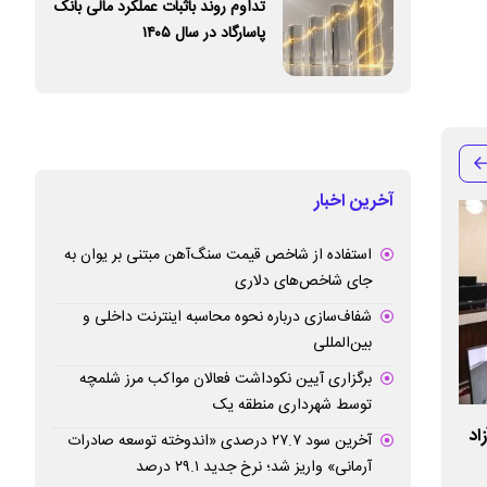
تداوم روند باثبات عملکرد مالی بانک
پاسارگاد در سال ۱۴۰۵
آخرین اخبار
استفاده از شاخص قیمت سنگ‌آهن مبتنی بر یوان به
جای شاخص‌های دلاری
شفاف‌سازی درباره نحوه محاسبه اینترنت داخلی و
بین‌المللی
برگزاری آیین نکوداشت فعالان مواکب مرز شلمچه
توسط شهرداری منطقه یک
اد
منطقه آزاد ماکو در مسیر تبدیل شدن به هاب
آغاز عملیات اجرا
آخرین سود ۲۷.۷ درصدی «اندوخته توسعه صادرات
لجستیک و ترانزیت کشور
قلعه تاریخی ماکو
آرمانی» واریز شد؛ نرخ جدید ۲۹.۱ درصد