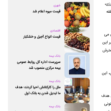
زی،
شهری
قه
قیمت میوه اعلام شد
اقتصادی
ن می
قیمت انواع آجیل و خشکبار
ر این
گسترش
بانک بیمه
سرپرست اداره کل روابط عمومی
بیمه مرکزی منصوب شد
، این
بانک بیمه
ملل را کارکنانش احیا کردند؛ هدف
ما تبدیل شدن به بانک اول
س هدف
خصوصی کشور است
ونی
بانک بیمه