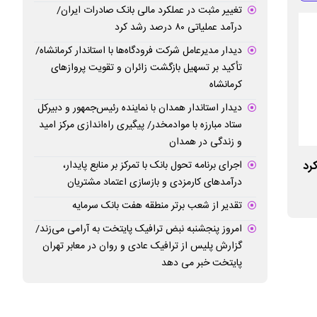
تغییر مثبت در عملکرد مالی بانک صادرات ایران/
درآمد عملیاتی ۸۰ درصد رشد کرد
دیدار مدیرعامل شرکت فرودگاه‌ها با استاندار کرمانشاه/
تأکید بر تسهیل بازگشت زائران و تقویت پروازهای
کرمانشاه
دیدار استاندار همدان با نماینده رئیس‌جمهور و دبیرکل
ستاد مبارزه با موادمخدر/ پیگیری راه‌اندازی مرکز امید
و زندگی در همدان
اجرای برنامه تحول بانک با تمرکز بر منابع پایدار،
کرد
دومین دوره مسابقه عکاسی ژئوپارک جهانی
افزایش محدوده تر
درآمدهای کارمزدی و بازسازی اعتماد مشتریان
ارس برگزار می‌شود
به استان‌های شمال
تقدیر از شعب برتر منطقه هفت بانک سرمایه
امروز پنجشنبه نبض ترافیک پایتخت به آرامی می‌زند/
گزارش پلیس از ترافیک عادی و روان در معابر تهران
پایتخت خبر می دهد