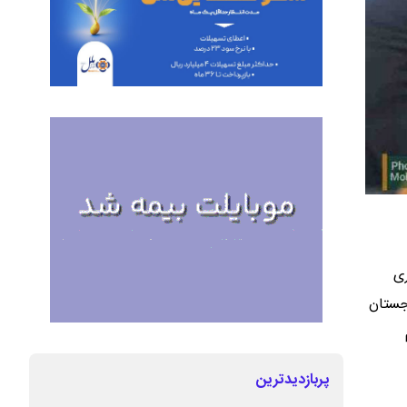
ری
رجستان
پربازدیدترین