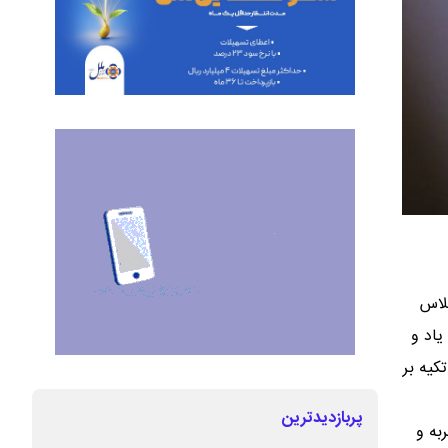
جلاس
یاد و
کیه بر
پربازدیدترین
به و