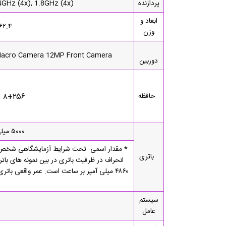
پردازنده
GHz (4x), 1.8GHz (4x)
ابعاد و
۱۶۲.۴  78.2 x 7.8mm 200
وزن
Macro Camera 12MP Front Camera
دوربین
۸+۲۵۶ GB MicroSD: Up to 2 TB
حافظه
۵۰۰۰ میلی‌آمپر بر ساعت شارژ سریع ۲۵ واتی
* مقدار اسمی تحت شرایط آزمایشگاهی شخص ثا
باتری
۴۸۶۰ میلی آمپر بر ساعت است. عمر واقعی با
سیستم
عامل