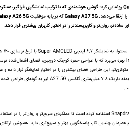
سامسونگ الکترونیکس از Galaxy A27 5G رونمایی کرد؛ گوشی هوشمندی که با ترکیب نمایشگری فراگیر، عملک
پایدار و قابلیت‌های هوش مصنوعی بهینه‌شده، تجربه کاربری روزمره را ارتقا می‌دهد. Galaxy A27 5G که بر پایه موفق
 ساده‌تر، روان‌تر و کاربرپسندتر را در اختیار کاربران بیشتری قرار دهد.
گلکسی A27 5G برای ارائه تجربه‌ای روان‌تر و یکپارچه
مجهز شده است. این مدل، از نسخه ارتقایافته نمایشگر Infinity-O بهره می‌برد که با طراحی حفره کوچک دوربین، فضای اشغال‌شده ت
متوازن‌تر، این طراحی فضای بیشتری را در اختیار نمایشگر قرار داده و ع
مزاحم بصری را کاهش می‌دهد تا تمرکز کاربر بر محتوا حفظ شود. بدنه باریک ۷.۸ میلی‌متری گلکسی A27 5G نیز به گ
د.
سامسونگ در گلکسی A27 5G از پلتفرم موبایلی Snapdragon® ۶ Gen 3 استفاده کرده است تا عملکردی سریع‌تر و روان‌تر را در استفاد
جام همزمان چندین کار، پاسخگویی بهتر و سریع‌تری دارد. همچنین ارتقای