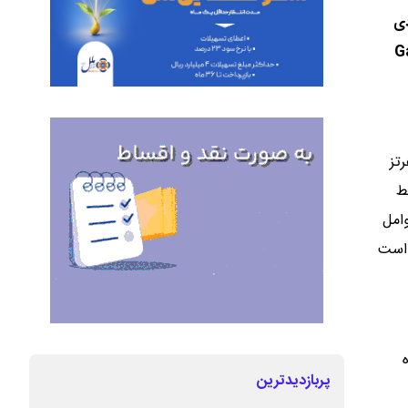
ردی
یت Galaxy A26 5G
‌تر در نمایش محتوا، به نمایشگر ۶.۷ اینچی Super AMOLED با نرخ نوسازی ۱۲۰ هرتز
وسط
وامل
ونه‌ای طراحی شده است
ه
پربازدیدترین