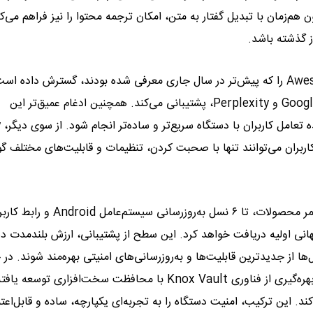
Voice Transcription در برنامه Voice Recorder اکنون هم‌زمان با تبدیل گفتار به متن، امکان ترجمه محتوا را نیز فراهم می
سامسونگ در Galaxy A27 5G قابلیت‌های Awesome Intelligence را که پیش‌تر در سال جاری معرفی شده بودند، گسترش داد
گوشی اکنون از چندین دستیار هوش مصنوعی، از جمله Google Gemini و Perplexity، پشتیبانی می‌کند. همچنین ادغام عمیق‌تر این
قابل
کاربران می‌توانند تنها با صحبت کردن، تنظیمات و قابلیت‌های مختلف گ
گلکسی A27 5G در راستای راهبرد سامسونگ برای افزایش طول عمر محصولات، تا ۶ نسل به‌روزرسانی سیستم‌عامل id
زمان عرضه جهانی اولیه دریافت خواهد کرد. این سطح از پشتیبانی، ارزش بلندمدت 
‌ها از جدیدترین قابلیت‌ها و به‌روزرسانی‌های امنیتی بهره‌مند شوند. در 
امنیت نیز گلکسی A27 5G بر پایه پلتفرم Samsung Knox و با بهره‌گیری از فناوری Knox Vault با محافظت سخت‌افزا
. این ترکیب، امنیت دستگاه را به تجربه‌ای یکپارچه، ساده و قابل‌اعتم