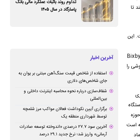
تداوم روند باثبات عملکرد مالی بانک
‌کند تا
پاسارگاد در سال ۱۴۰۵
ه است. این
یت‌ها با برنامه‌های بومی گلکسی، از جمله Gallery، موجب شده تعامل کاربران با دستگاه سریع‌تر و ساده‌تر انجام شود. از سوی دیگر، Bixby
آخرین اخبار
وشی را
استفاده از شاخص قیمت سنگ‌آهن مبتنی بر یوان به
جای شاخص‌های دلاری
شفاف‌سازی درباره نحوه محاسبه اینترنت داخلی و
Andro و رابط کاربری
بین‌المللی
دستگاه
برگزاری آیین نکوداشت فعالان مواکب مرز شلمچه
حوزه
توسط شهرداری منطقه یک
ری توسعه یافته است
آخرین سود ۲۷.۷ درصدی «اندوخته توسعه صادرات
آرمانی» واریز شد؛ نرخ جدید ۲۹.۱ درصد
اد