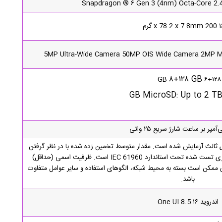
Snapdragon ® ۶ Gen 3 (4nm) Octa-Core 2.4
x گرم
5MP Ultra-Wide Camera 50MP OIS Wide Camera 2MP 
۸+۱۲۸ GB
۶+۱۲۸ GB
لث آزمایش شده است. مقدار متوسط تخمین زده شده با در نظر گرفتن
انحراف در ظرفیت باتری در بین نمونه های باتری تست شده تحت استاندارد IEC 61960 است. ظرفیت اسمی (حداقل)
تری ممکن است بسته به محیط شبکه، الگوهای استفاده و سایر عوامل متفاوت
باشد.
اندروید ۱۶ One UI 8.5