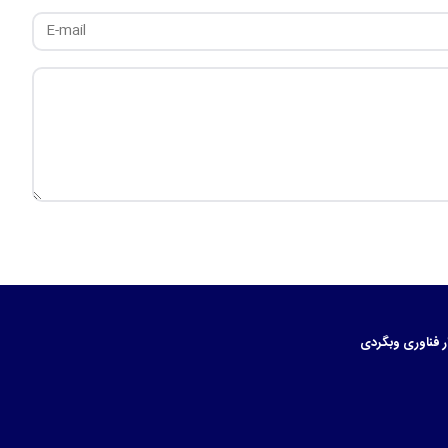
ر
فناوری
وبگردی