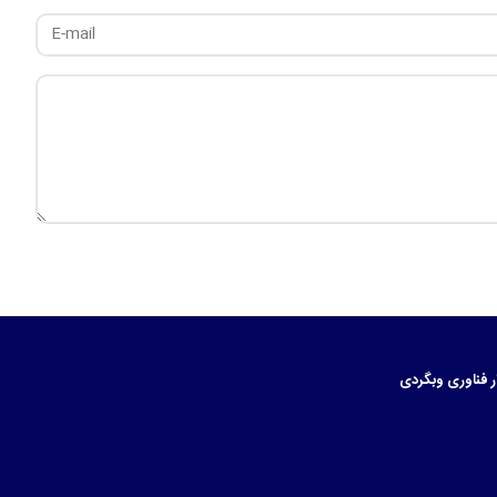
ر
فناوری
وبگردی