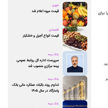
شهری
قیمت میوه اعلام شد
 خود شامل کد دستوری #۱۲۳* و بخش‌های نیکوکاری اپلیکیشن‌های «همراه من»، «اوانو» و «ستاره ۱» را برای
اقتصادی
قیمت انواع آجیل و خشکبار
بانک بیمه
سرپرست اداره کل روابط عمومی
ند.
بیمه مرکزی منصوب شد
ر
بانک بیمه
تداوم روند باثبات عملکرد مالی بانک
پاسارگاد در سال ۱۴۰۵
بانک بیمه