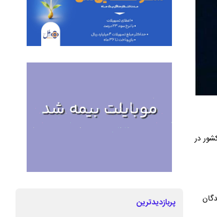
شور در
دگان
پربازدیدترین