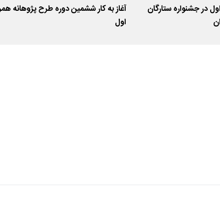
 در جشنواره ستارگان
آغاز به کار ششمین دوره طرح پژوهانه همر
ان
اول