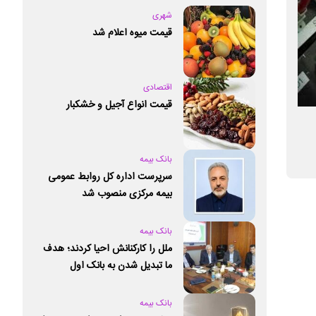
شهری
قیمت میوه اعلام شد
اقتصادی
قیمت انواع آجیل و خشکبار
طرح نورانت، تجربه کاربران از اینترنت و تلفن
بهره‌وری در مخابرات
ثابت را متحول می‌سازد
شاخص‌های قابل 
بانک بیمه
سرپرست اداره کل روابط عمومی
بیمه مرکزی منصوب شد
بانک بیمه
ملل را کارکنانش احیا کردند؛ هدف
ما تبدیل شدن به بانک اول
خصوصی کشور است
بانک بیمه