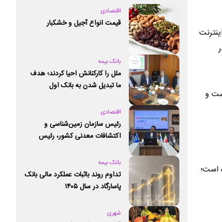
اقتصادی
قیمت انواع آجیل و خشکبار
ینترنت
بانک بیمه
ملل را کارکنانش احیا کردند؛ هدف
ما تبدیل شدن به بانک اول
ست و
خصوصی کشور است
اقتصادی
رئیس سازمان زمین‌شناسی و
اکتشافات معدنی کشور،‌ رئیس
کمیته ملی علوم زمین و ژئوپارک‌های
یونسکو شد
بانک بیمه
 است؛
تداوم روند باثبات عملکرد مالی بانک
پاسارگاد در سال ۱۴۰۵
شهری