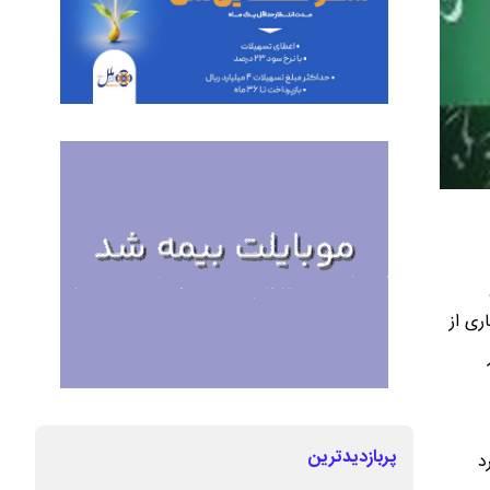
ری از
پربازدیدترین
د