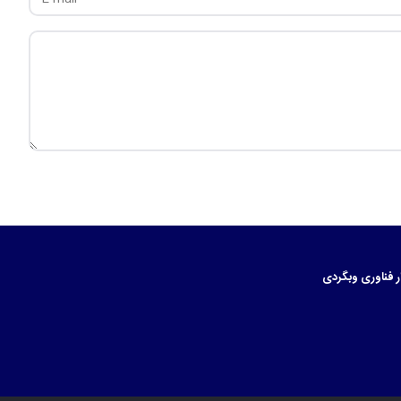
ر
فناوری
وبگردی