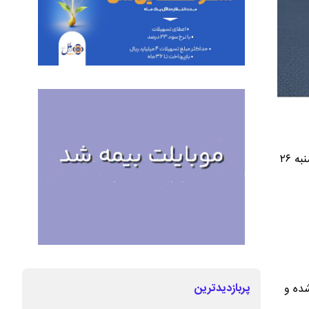
مرکز مبادله ارز و طلای ایران، جزئیات یکصد و پنجاهمین جلسه حراج شمش طلا را اعلام کرد. این حراج روز سه‌شنبه ۲۶
پربازدیدترین
ده و