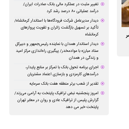
تغییر مثبت در عملکرد مالی بانک صادرات ایران/
درآمد عملیاتی ۸۰ درصد رشد کرد
دیدار مدیرعامل شرکت فرودگاه‌ها با استاندار کرمانشاه/
تأکید بر تسهیل بازگشت زائران و تقویت پروازهای
کرمانشاه
تشر
تداوم حراج‌های هفتگی شمش طلا / جزئیات
طرح جدید بانک مرک
جلسه ۱۴۷ اعلام شد
بازخرید و پیش‌فرو
دیدار استاندار همدان با نماینده رئیس‌جمهور و دبیرکل
مبادله ایران فراه
ستاد مبارزه با موادمخدر/ پیگیری راه‌اندازی مرکز امید
و زندگی در همدان
فروش با پیش فر
اجرای برنامه تحول بانک با تمرکز بر منابع پایدار،
درآمدهای کارمزدی و بازسازی اعتماد مشتریان
تقدیر از شعب برتر منطقه هفت بانک سرمایه
امروز پنجشنبه نبض ترافیک پایتخت به آرامی می‌زند/
گزارش پلیس از ترافیک عادی و روان در معابر تهران
پایتخت خبر می دهد