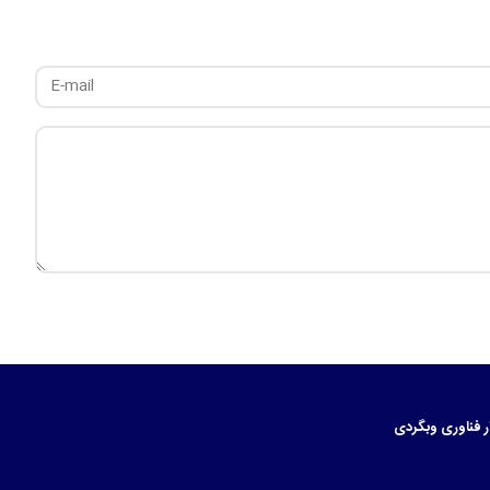
ر
فناوری
وبگردی