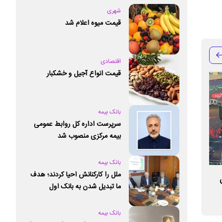
شهری
قیمت میوه اعلام شد
اقتصادی
قیمت انواع آجیل و خشکبار
بانک بیمه
سرپرست اداره کل روابط عمومی
بیمه مرکزی منصوب شد
بانک بیمه
ملل را کارکنانش احیا کردند؛ هدف
اجازه نخواهیم داد حق باشگاه و مردم اردکان
همبستگی ملی، ضام
ما تبدیل شدن به بانک اول
را ضایع کنند
اقتصادی کشور
خصوصی کشور است
بانک بیمه