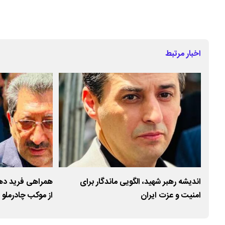
اخبار مرتبط
د
اندیشه رهبر شهید، الگویی ماندگار برای
همراهی فرید دهق
امنیت و عزت ایران
از موکب چادرملو 
شهید انقلاب