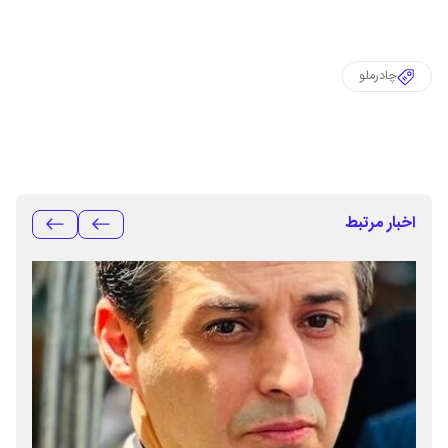
چادرملو
اخبار مرتبط