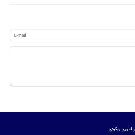
ر
فناوری
وبگردی