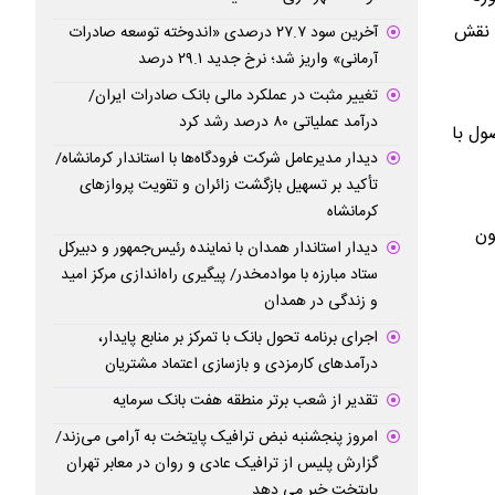
ن نقش
آخرین سود ۲۷.۷ درصدی «اندوخته توسعه صادرات
آرمانی» واریز شد؛ نرخ جدید ۲۹.۱ درصد
تغییر مثبت در عملکرد مالی بانک صادرات ایران/
درآمد عملیاتی ۸۰ درصد رشد کرد
: تاکنون حدود ۲۶۰ تن از این محصول با
دیدار مدیرعامل شرکت فرودگاه‌ها با استاندار کرمانشاه/
تأکید بر تسهیل بازگشت زائران و تقویت پروازهای
کرمانشاه
کنون
دیدار استاندار همدان با نماینده رئیس‌جمهور و دبیرکل
ستاد مبارزه با موادمخدر/ پیگیری راه‌اندازی مرکز امید
و زندگی در همدان
اجرای برنامه تحول بانک با تمرکز بر منابع پایدار،
درآمدهای کارمزدی و بازسازی اعتماد مشتریان
تقدیر از شعب برتر منطقه هفت بانک سرمایه
امروز پنجشنبه نبض ترافیک پایتخت به آرامی می‌زند/
گزارش پلیس از ترافیک عادی و روان در معابر تهران
پایتخت خبر می دهد