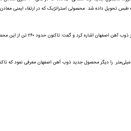
ده طبس تحویل داده شد. محصولی استراتژیک که در ارتقاء ایمنی معاد
مهندس افضلی در ادامه به تولید فولاد MO40 برای نخستین بار در ذوب آهن اصفهان اشاره کرد و گفت
ی، تسمه عریض با مشخصات ۴۰۰ تا ۴۵۰ میلی‌متر و ضخامت ۱۰۰ میلی‌متر را دیگر محصول جدید ذوب آهن اصفهان معرفی نمود که تا