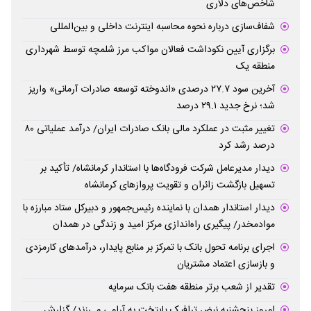
شاخص‌های دلاری
شفاف‌سازی درباره نحوه محاسبه اینترنت داخلی و بین‌المللی
برگزاری آیین نکوداشت فعالان مواکب مرز شلمچه توسط شهرداری
منطقه یک
آخرین سود ۲۷.۷ درصدی «اندوخته توسعه صادرات آرمانی» واریز
شد؛ نرخ جدید ۲۹.۱ درصد
تغییر مثبت در عملکرد مالی بانک صادرات ایران/ درآمد عملیاتی ۸۰
درصد رشد کرد
دیدار مدیرعامل شرکت فرودگاه‌ها با استاندار کرمانشاه/ تأکید بر
تسهیل بازگشت زائران و تقویت پروازهای کرمانشاه
دیدار استاندار همدان با نماینده رئیس‌جمهور و دبیرکل ستاد مبارزه با
موادمخدر/ پیگیری راه‌اندازی مرکز امید و زندگی در همدان
اجرای برنامه تحول بانک با تمرکز بر منابع پایدار، درآمدهای کارمزدی
و بازسازی اعتماد مشتریان
تقدیر از شعب برتر منطقه هفت بانک سرمایه
امروز پنجشنبه نبض ترافیک پایتخت به آرامی می‌زند/ گزارش