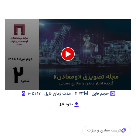
0
حجم فایل : ۱۱.۷۳M
مدت زمان فایل : ۱۰:۵۱:۱۷
seconds
of
دانلود فایل
3
minutes,
1
second
توسعه معادن و فلزات