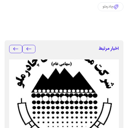
چادرملو
اخبار مرتبط