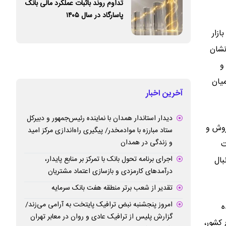
تداوم روند باثبات عملکرد مالی بانک
پاسارگاد در سال ۱۴۰۵
بازار
تاورد نشان
و
میان
آخرین اخبار
دیدار استاندار همدان با نماینده رئیس‌جمهور و دبیرکل
روش و
ستاد مبارزه با موادمخدر/ پیگیری راه‌اندازی مرکز امید
و زندگی در همدان
ت
اجرای برنامه تحول بانک با تمرکز بر منابع پایدار،
بال
درآمدهای کارمزدی و بازسازی اعتماد مشتریان
تقدیر از شعب برتر منطقه هفت بانک سرمایه
امروز پنجشنبه نبض ترافیک پایتخت به آرامی می‌زند/
ه
گزارش پلیس از ترافیک عادی و روان در معابر تهران
 کشور،