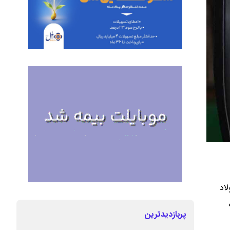
اد
پربازدیدترین