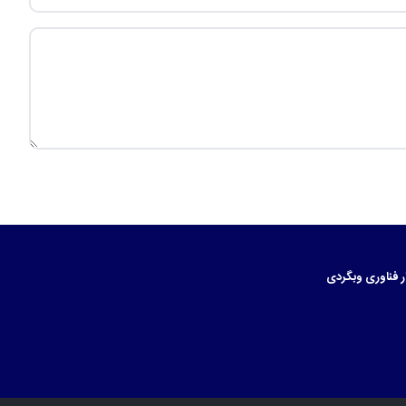
ر
فناوری
وبگردی