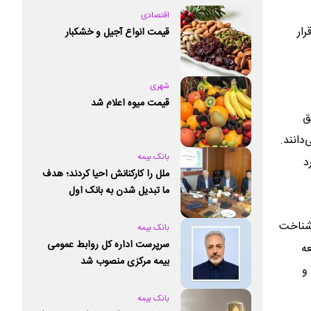
اقتصادی
ار
قیمت انواع آجیل و خشکبار
شهری
قیمت میوه اعلام شد
ق
دانند.
بانک بیمه
د
ملل را کارکنانش احیا کردند؛ هدف
ما تبدیل شدن به بانک اول
خصوصی کشور است
 شناخت
بانک بیمه
سرپرست اداره کل روابط عمومی
عه
بیمه مرکزی منصوب شد
و
بانک بیمه