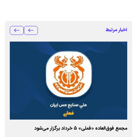
اخبار مرتبط
مجمع فوق‌العاده «فملی» ۵ خرداد برگزار می‌شود
فازهای ۳و۴ تغلی