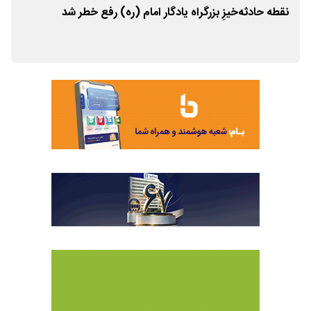
نقطه حادثه‌خیزِ بزرگراه یادگار امام (ره) رفع خطر شد
مظه