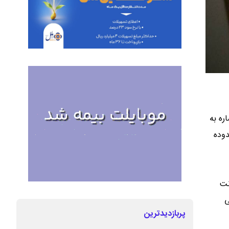
ره به
ن چهار محدوده
نت
ی
پربازدیدترین