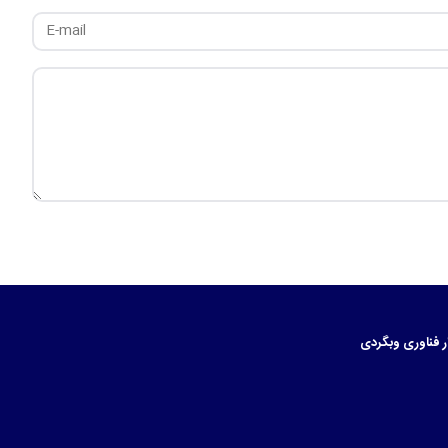
ر
فناوری
وبگردی