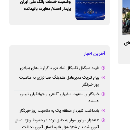
وضعیت خدمات بانک ملی ایران
پایدار است/ مغایرت‌ باقیمانده
حساب‌های مشتریان تا ۱۷ مرداد
برطرف می‌شود
های
گامی بلند برای توسعه سرانه‌های ورزشی؛
نقش بستن حماسه د
پیشرفت ۸۵ درصدی مجموعه ورزشی قیطریه
آخرین اخبار
یک
تایید سیگنال تکنیکال نماد دی با گزارش‌های بنیادی
پیام تبریک مدیرعامل هلدینگ صباانرژی به مناسبت
روز خبرنگار
خبرنگاران متعهد، سفیران آگاهی و جهادگران تبیین
هستند
یادداشت شهردار منطقه یک به مناسبت روز خبرنگار
۵۳هزار موتور سوار به دلیل تردد در خطوط ویژه اعمال
قانون شدند / ۹۴۵ هزار فقره اعمال قانون تخلفات