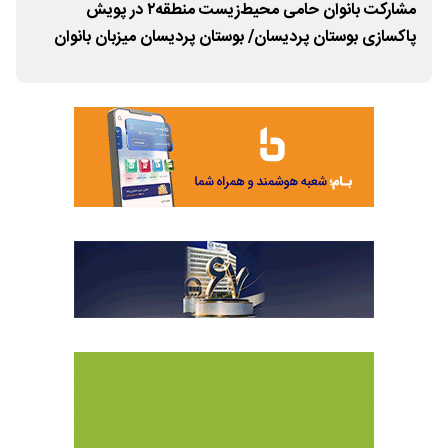
ران
مشارکت بانوان حامی محیط‌زیست منطقه۲ در پویش
نما
پاکسازی بوستان پردیسان/ بوستان پردیسان میزبان بانوان
منطق
حامی محیط زیست