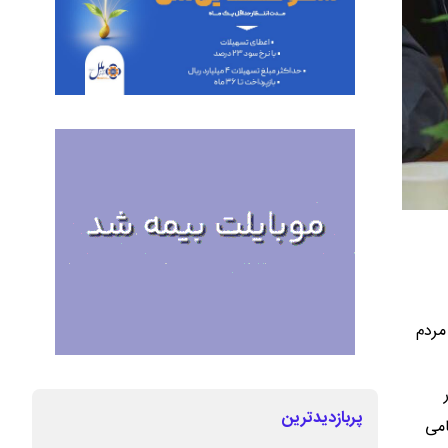
مردم
پربازدیدترین
امی