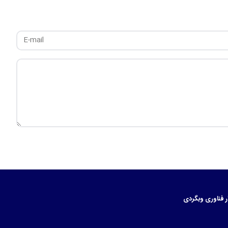
ر
فناوری
وبگردی