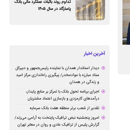
تداوم روند باثبات عملکرد مالی بانک
پاسارگاد در سال ۱۴۰۵
تجلیل شهردار منطقه ۵ از تلاشگران و
فاز دوم روددره فرح
آخرین اخبار
پیشکسوتان عرصه ارتباطات همزمان با هفته
دیدار استاندار همدان با نماینده رئیس‌جمهور و دبیرکل
روابط عمومی
ستاد مبارزه با موادمخدر/ پیگیری راه‌اندازی مرکز امید
و زندگی در همدان
اجرای برنامه تحول بانک با تمرکز بر منابع پایدار،
درآمدهای کارمزدی و بازسازی اعتماد مشتریان
تقدیر از شعب برتر منطقه هفت بانک سرمایه
امروز پنجشنبه نبض ترافیک پایتخت به آرامی می‌زند/
گزارش پلیس از ترافیک عادی و روان در معابر تهران