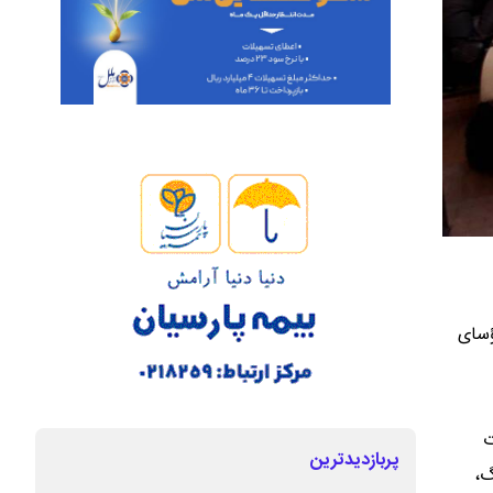
ؤسای
رت
پربازدیدترین
گ،