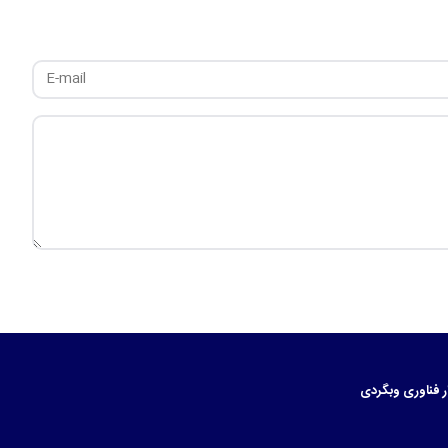
ر
فناوری
وبگردی