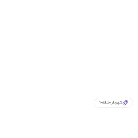
شهردار منطقه۹