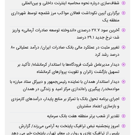
شفاف‌سازی درباره نحوه محاسبه اینترنت داخلی و بین‌المللی
برگزاری آیین نکوداشت فعالان مواکب مرز شلمچه توسط شهرداری
منطقه یک
آخرین سود ۲۷.۷ درصدی «اندوخته توسعه صادرات آرمانی» واریز
شد؛ نرخ جدید ۲۹.۱ درصد
تغییر مثبت در عملکرد مالی بانک صادرات ایران/ درآمد عملیاتی ۸۰
درصد رشد کرد
دیدار مدیرعامل شرکت فرودگاه‌ها با استاندار کرمانشاه/ تأکید بر
تسهیل بازگشت زائران و تقویت پروازهای کرمانشاه
دیدار استاندار همدان با نماینده رئیس‌جمهور و دبیرکل ستاد مبارزه با
موادمخدر/ پیگیری راه‌اندازی مرکز امید و زندگی در همدان
اجرای برنامه تحول بانک با تمرکز بر منابع پایدار، درآمدهای کارمزدی
و بازسازی اعتماد مشتریان
تقدیر از شعب برتر منطقه هفت بانک سرمایه
امروز پنجشنبه نبض ترافیک پایتخت به آرامی می‌زند/ گزارش
پلیس از ترافیک عادی و روان در معابر تهران پایتخت خبر می دهد