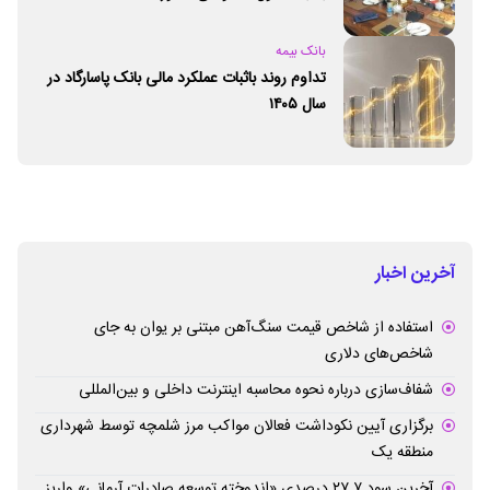
بانک بیمه
تداوم روند باثبات عملکرد مالی بانک پاسارگاد در
سال ۱۴۰۵
آخرین اخبار
استفاده از شاخص قیمت سنگ‌آهن مبتنی بر یوان به جای
شاخص‌های دلاری
شفاف‌سازی درباره نحوه محاسبه اینترنت داخلی و بین‌المللی
برگزاری آیین نکوداشت فعالان مواکب مرز شلمچه توسط شهرداری
منطقه یک
آخرین سود ۲۷.۷ درصدی «اندوخته توسعه صادرات آرمانی» واریز