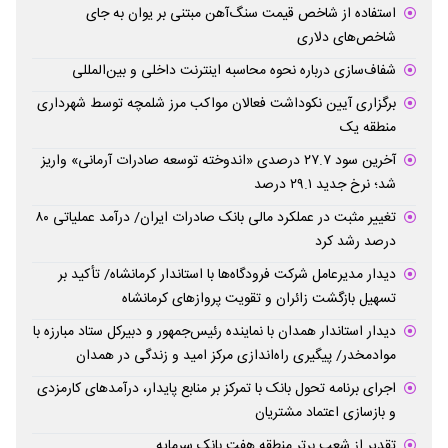
استفاده از شاخص قیمت سنگ‌آهن مبتنی بر یوان به جای
شاخص‌های دلاری
شفاف‌سازی درباره نحوه محاسبه اینترنت داخلی و بین‌المللی
برگزاری آیین نکوداشت فعالان مواکب مرز شلمچه توسط شهرداری
منطقه یک
آخرین سود ۲۷.۷ درصدی «اندوخته توسعه صادرات آرمانی» واریز
شد؛ نرخ جدید ۲۹.۱ درصد
تغییر مثبت در عملکرد مالی بانک صادرات ایران/ درآمد عملیاتی ۸۰
درصد رشد کرد
دیدار مدیرعامل شرکت فرودگاه‌ها با استاندار کرمانشاه/ تأکید بر
تسهیل بازگشت زائران و تقویت پروازهای کرمانشاه
دیدار استاندار همدان با نماینده رئیس‌جمهور و دبیرکل ستاد مبارزه با
موادمخدر/ پیگیری راه‌اندازی مرکز امید و زندگی در همدان
اجرای برنامه تحول بانک با تمرکز بر منابع پایدار، درآمدهای کارمزدی
و بازسازی اعتماد مشتریان
تقدیر از شعب برتر منطقه هفت بانک سرمایه