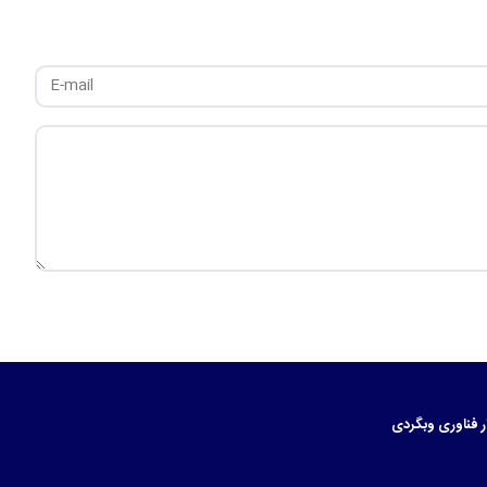
ر
فناوری
وبگردی